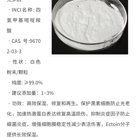
•INCI名称: 四
氢甲基嘧啶羧
酸
•CAS 号:9670
2-03-3
•性状：白色
粉末/颗粒
•纯度: ≥99.0%
•建议添加量：1~3%
•功效：高效保湿、修复和再生。保护黑素细胞防止光老
化，加速热激蛋白表达修复高温损伤，抑制炎症因子防止
细菌炎症，增强细胞膜稳定性减少表活伤害，Ectoin分子
提供长效保湿。