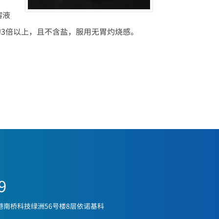
溶液
的3倍以上，且不含盐，服用无胃灼烧感。
9
港南桥科技绿洲56号楼8层依诺基科