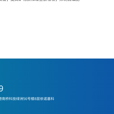
9
港南桥科技绿洲56号楼8层依诺基科